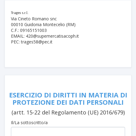
Trages s.r.l.
Via Cineto Romano snc
00010 Guidonia Montecelio (RM)
C.F.: 09165151003
EMAIL: 420@supemercatisacoph.it
PEC: trages58@pec.it
ESERCIZIO DI DIRITTI IN MATERIA DI
PROTEZIONE DEI DATI PERSONALI
(artt. 15-22 del Regolamento (UE) 2016/679)
Il/La sottoscritto/a