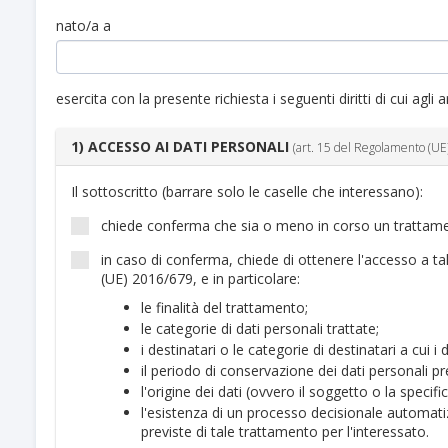
nato/a a
esercita con la presente richiesta i seguenti diritti di cui ag
1) ACCESSO AI DATI PERSONALI
(art. 15 del Regolamento (U
Il sottoscritto (barrare solo le caselle che interessano):
chiede conferma che sia o meno in corso un trattamen
in caso di conferma, chiede di ottenere l'accesso a tali
(UE) 2016/679, e in particolare:
le finalità del trattamento;
le categorie di dati personali trattate;
i destinatari o le categorie di destinatari a cui 
il periodo di conservazione dei dati personali pre
l'origine dei dati (ovvero il soggetto o la specifi
l'esistenza di un processo decisionale automatiz
previste di tale trattamento per l'interessato.