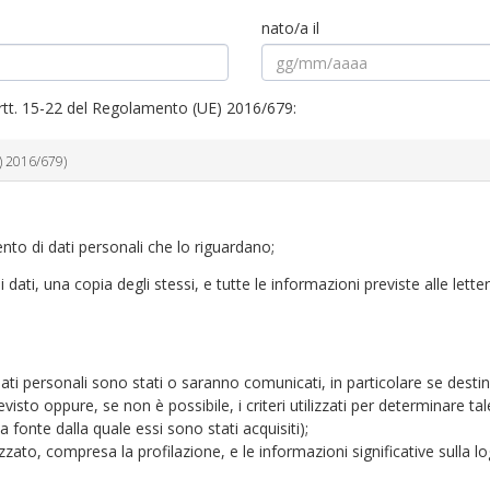
nato/a il
li artt. 15-22 del Regolamento (UE) 2016/679:
E) 2016/679)
to di dati personali che lo riguardano;
 dati, una copia degli stessi, e tutte le informazioni previste alle lett
i dati personali sono stati o saranno comunicati, in particolare se destin
visto oppure, se non è possibile, i criteri utilizzati per determinare ta
ca fonte dalla quale essi sono stati acquisiti);
zato, compresa la profilazione, e le informazioni significative sulla l