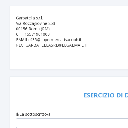
Garbatella s.r.l.
Via Roccagiovine 253
00156 Roma (RM)
C.F.: 15571961000
EMAIL: 435@supermercatisacoph.it
PEC: GARBATELLASRL@LEGALMAIL.IT
ESERCIZIO DI 
Il/La sottoscritto/a