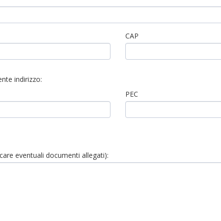
CAP
nte indirizzo:
PEC
dicare eventuali documenti allegati):